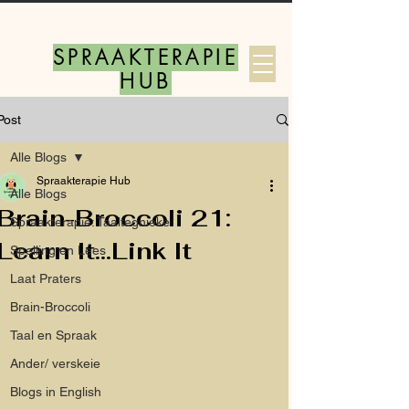
SPRAAKTERAPIE
HUB
Post
Log In
Alle Blogs
Spraakterapie Hub
Alle Blogs
Brain-Broccoli 21:
Spraakterapie: Taaltegnieke
Learn It...Link It
Spelling en Lees
Laat Praters
Brain-Broccoli
Taal en Spraak
Ander/ verskeie
Blogs in English