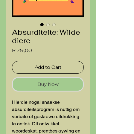
Absurditeite: Wilde
diere
Price
R 79,00
Add to Cart
Buy Now
Hierdie nogal snaakse
absurditeitsprogram is nuttig om
verbale of geskrewe uitdrukking
te ontlok. Dit ontwikkel
woordeskat, prentbeskrywing en