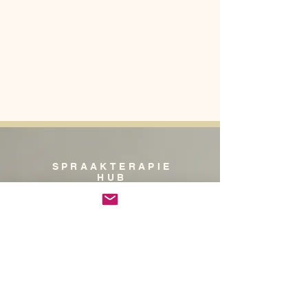
SPRAAKTERAPIE
HUB
Do Not Sell My Personal Information
Privacy Notice/ Beleid
Winkel