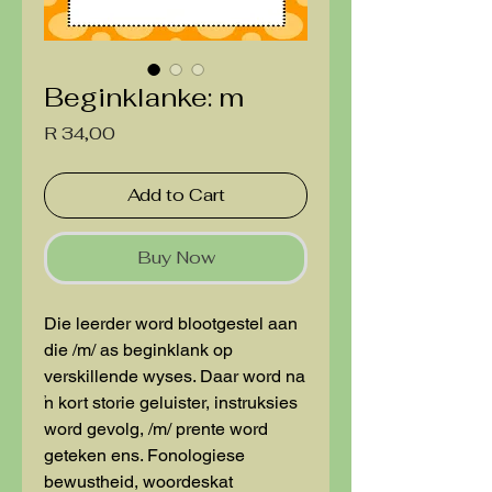
Beginklanke: m
Price
R 34,00
Add to Cart
Buy Now
Die leerder word blootgestel aan
die /m/ as beginklank op
verskillende wyses. Daar word na
'n kort storie geluister, instruksies
word gevolg, /m/ prente word
geteken ens. Fonologiese
bewustheid, woordeskat