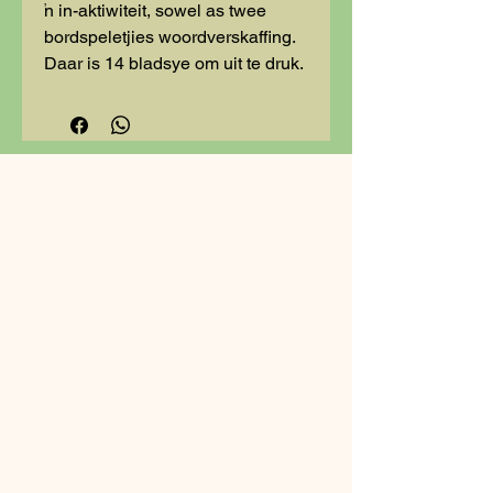
'n in-aktiwiteit, sowel as twee
bordspeletjies woordverskaffing.
Daar is 14 bladsye om uit te druk.