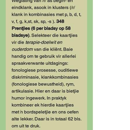
Weglating van /r/ as begin- en
eindklank, asook in klusters (/r/
klank in kombinasies met p, b, d, t,
v, f, g, k,st, sk, sp, -s ).
348
Prentjies (6 per bladsy op 58
bladsye)
. Selekteer die kaartjies
vir die
terapie-doelwit en
ouderdom
van die kliënt. Baie
handig om te gebruik vir allerlei
spraakverwante uitdagings:
fonologiese prosesse, ouditiewe
diskriminasie, klankkombinasies
(fonologiese bewustheid), rym,
artikulasie. Hier en daar is bietjie
humor ingewerk. In praktyk
kombineer ek hierdie kaartjies
met 'n bordspeletjie en ons oefen
alte lekker. Daar is in totaal 62 bls.
om uit te druk.