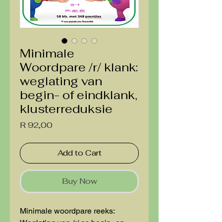
Minimale
Woordpare /r/ klank:
weglating van
begin- of eindklank,
klusterreduksie
Price
R 92,00
Add to Cart
Buy Now
Minimale woordpare reeks: