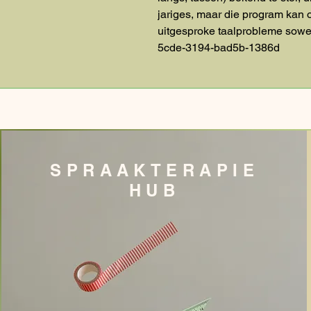
jariges, maar die program kan o
uitgesproke taalprobleme sowe
5cde-3194-bad5b-1386d
SPRAAKTERAPIE
HUB