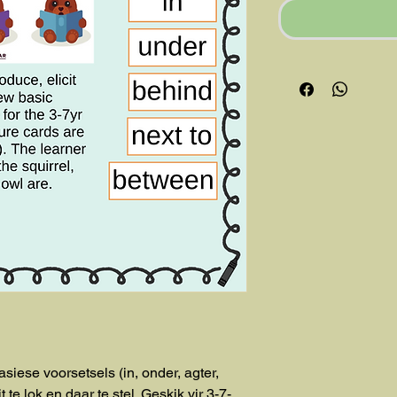
asiese voorsetsels (in, onder, agter,
t te lok en daar te stel. Geskik vir 3-7-