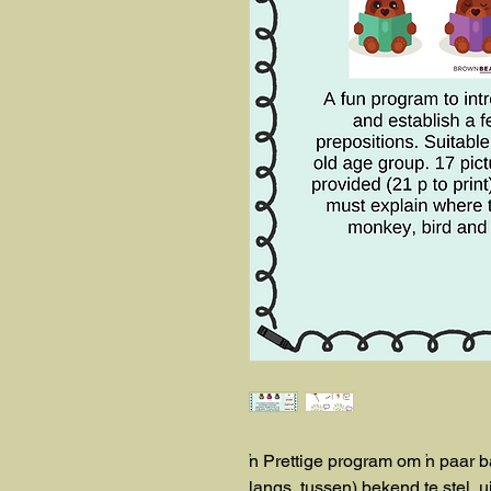
'n Prettige program om 'n paar b
langs, tussen) bekend te stel, ui