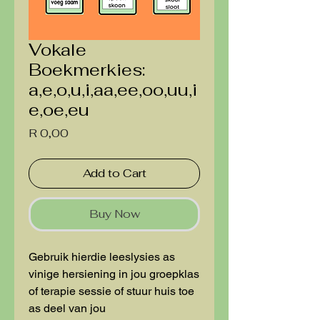
Vokale
Boekmerkies:
a,e,o,u,i,aa,ee,oo,uu,i
e,oe,eu
Price
R 0,00
Add to Cart
Buy Now
Gebruik hierdie leeslysies as
vinige hersiening in jou groepklas
of terapie sessie of stuur huis toe
as deel van jou