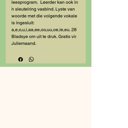
leesprogram. Leerder kan ook in
'n sleutelring vasbind. Lyste van
woorde met die volgende vokale
is ingesluit:
a,e,o,u,i,aa,ee,oo,uu,oe,ie,eu. 28
Bladsye om uit te druk. Gratis vir
Juliemaand.