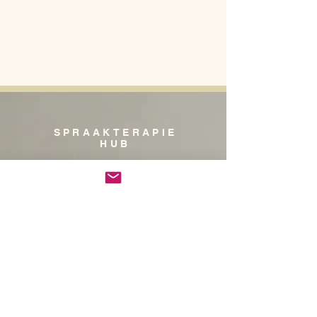
SPRAAKTERAPIE
HUB
Do Not Sell My Personal Information
Privacy Notice/ Beleid
Winkel