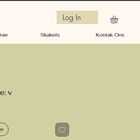
Log In
rae
Skakels
Kontak Ons
e: v
ie