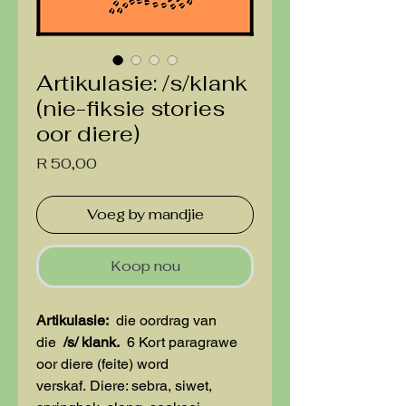
Artikulasie: /s/klank
(nie-fiksie stories
oor diere)
Price
R 50,00
Voeg by mandjie
Koop nou
Artikulasie:
die oordrag van
die
/s/ klank.
6 Kort paragrawe
oor diere (feite) word
verskaf. Diere: sebra, siwet,