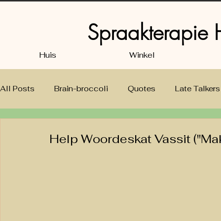
Spraakterapie
Huis
Winkel
All Posts
Brain-broccoli
Quotes
Late Talkers
Speech, Language & Listening
Babies and Toddle
Help Woordeskat Vassit ("Make