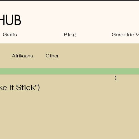
 HUB
Gratis
Blog
Gereelde V
Afrikaans
Other
rs: language tips
 It Stick")