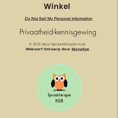
Winkel
Do Not Sell My Personal Information
Privaatheid-kennisgewing
© 2021 deur Spraakterapie Hub
Webwerf Ontwerp deur
Stonehut
van Spel:
Ontwikkeling van
ers (0-36
Getalkonsep by Peuters