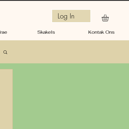
Log In
rae
Skakels
Kontak Ons