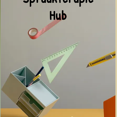
Hub
Comments
Write a comment...
Tweetaligheid: Inligting
Die Stadia 
aan Ouers
Babas en Peut
maande)