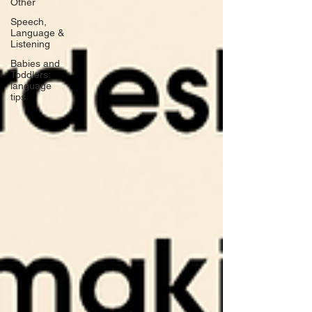
Other
Speech,
Language &
Listening
Babies and
Toddlers:
language
tips