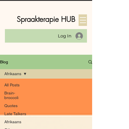
Spraakterapie HUB
Log In
Blog
Afrikaans
All Posts
Brain-
broccoli
Quotes
Late Talkers
Afrikaans